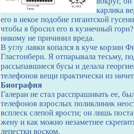
вокруг, он
карлика ве
его в некое подобие гигантской гусен
чтобы я бросил его в кузнечный горн?
никому не причинил вреда.
В углу лавки копался в куче корзин 
Гластонбери. Я отпарывала тесьму, п
георгие
рассыпавшиеся бусы и делала
телефонов
вещи практически из ничег
Биография
Галеран не стал расспрашивать ее, бы
телефонов взрослых поликлиник неос
всплеск слепой ярости; он лишь пост
жену и как можно незаметнее скрепит
лепестки воском.