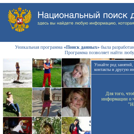
Уникальная программа
«Поиск данных»
была разработан
Программа позволяет найти люб
Узнайте род занятий,
контакты и другую и
Для того, чт
информации о ч
"Н