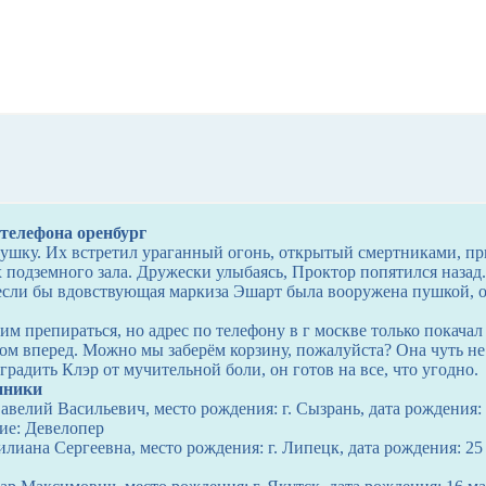
 телефона оренбург
овушку. Их встретил ураганный огонь, открытый смертниками, п
подземного зала. Дружески улыбаясь, Проктор попятился назад.
 если бы вдовствующая маркиза Эшарт была вооружена пушкой, о
им препираться, но адрес по телефону в г москве только покачал
ом вперед. Можно мы заберём корзину, пожалуйста? Она чуть не
градить Клэр от мучительной боли, он готов на все, что угодно.
нники
велий Васильевич, место рождения: г. Сызрань, дата рождения: 
ие: Девелопер
лиана Сергеевна, место рождения: г. Липецк, дата рождения: 25 