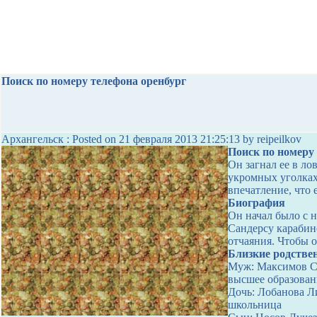
Поиск по номеру телефона оренбург
Архангельск : Posted on 21 февраля 2013 21:25:13 by reipeilkov
Поиск по номеру
Он загнал ее в л
укромных уголках 
впечатление, что
Биография
Он начал было с н
Сандерсу карабин
отчаяния. Чтобы о
Близкие родстве
Муж: Максимов Са
высшее образован
Дочь: Лобанова Ли
школьница