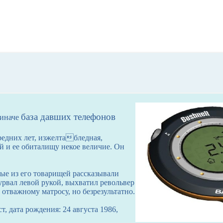
база давших телефонов
 иначе
редних лет, изжелтабледная,
ей и ее обиталищу некое величие. Он
рые из его товарищей рассказывали
рвал левой рукой, выхватил револьвер
 отважному матросу, но безрезультатно.
, дата рождения: 24 августа 1986,