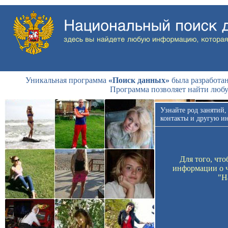
Уникальная программа
«Поиск данных»
была разработан
Программа позволяет найти люб
Узнайте род занятий,
контакты и другую и
Для того, чт
информации о ч
"Н