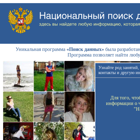
Уникальная программа
«Поиск данных»
была разработан
Программа позволяет найти люб
Узнайте род занятий,
контакты и другую и
Для того, чт
информации о ч
"Н