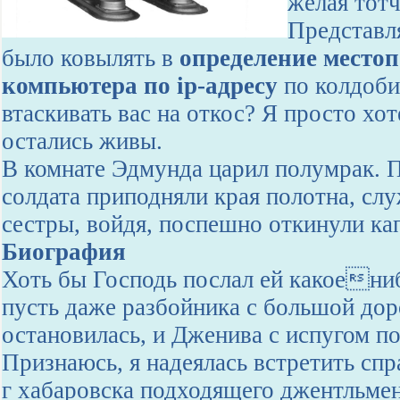
желая тотч
Представля
было ковылять в
определение место
компьютера по ip-адресу
по колдоби
втаскивать вас на откос? Я просто хо
остались живы.
В комнате Эдмунда царил полумрак. П
солдата приподняли края полотна, сл
сестры, войдя, поспешно откинули к
Биография
Хоть бы Господь послал ей какоениб
пусть даже разбойника с большой до
остановилась, и Дженива с испугом по
Признаюсь, я надеялась встретить сп
г хабаровска подходящего джентльмен