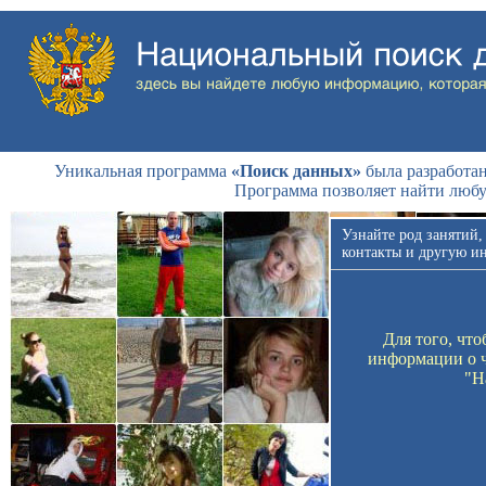
Уникальная программа
«Поиск данных»
была разработан
Программа позволяет найти люб
Узнайте род занятий,
контакты и другую и
Для того, чт
информации о ч
"Н