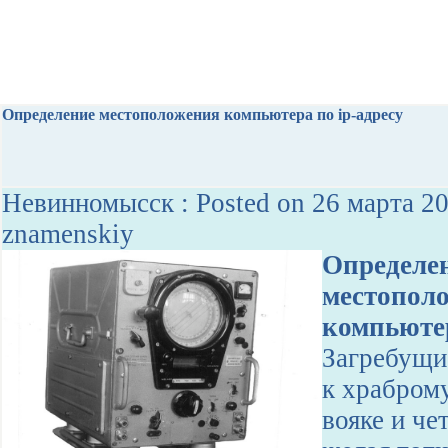
Определение местоположения компьютера по ip-адресу
Невинномысск : Posted on 26 марта 20
znamenskiy
Определе
местопол
компьютер
Загребущи
к храбром
вояке и че