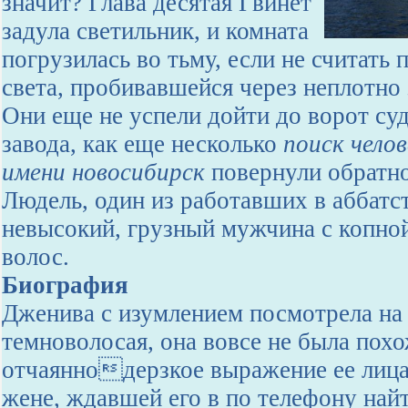
значит? Глава десятая Гвинет
задула светильник, и комната
погрузилась во тьму, если не считать
света, пробивавшейся через неплотно
Они еще не успели дойти до ворот су
завода, как еще несколько
поиск чело
имени новосибирск
повернули обратно
Людель, один из работавших в аббатс
невысокий, грузный мужчина с копно
волос.
Биография
Дженива с изумлением посмотрела на 
темноволосая, она вовсе не была похо
отчаяннодерзкое выражение ее лица
жене, ждавшей его в по телефону най