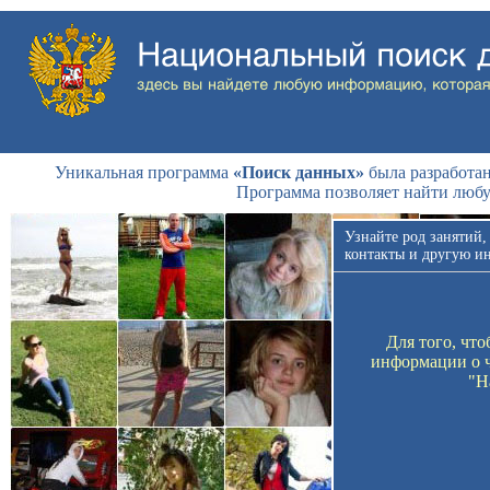
Уникальная программа
«Поиск данных»
была разработан
Программа позволяет найти люб
Узнайте род занятий,
контакты и другую и
Для того, чт
информации о ч
"Н