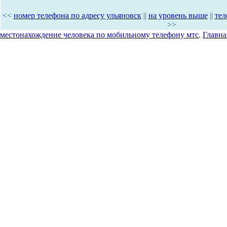
<<
номер телефона по адресу ульяновск
||
на уровень выше
||
тел
>>
местонахождение человека по мобильному телефону мтс
,
Главна