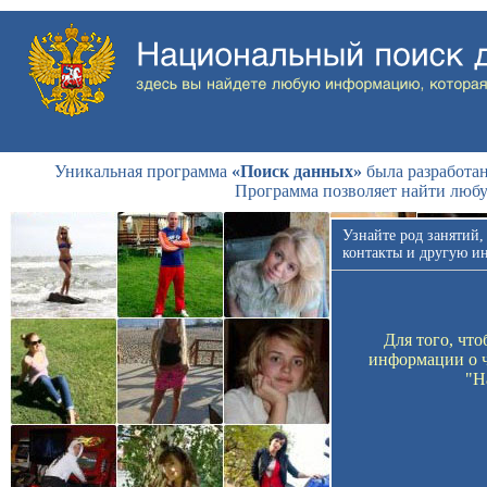
Уникальная программа
«Поиск данных»
была разработан
Программа позволяет найти люб
Узнайте род занятий,
контакты и другую и
Для того, чт
информации о ч
"Н