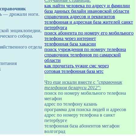
Случайные страницы:
как найти человека по адресу и фамилии
справочник
база данных билайн ивановской области
сь — дрожали ноги.
справочник адресов и реквизитов
телефонная и адресная база жителей санкт
петербурга
тской энциклопедии,
поиск абонента по номеру его мобильного
ческого собора.
телефона через интернет
телефонная база хакасии
зяйственного отдела
поиск учреждения по номеру телефона
справочник телефонов по самарской
области
 питания
как прочитать чужие смс через
к
сотовая телефонная база мтс
Что еще искали вместе с
"справочник
телефонов беларуси 2012"
:
поиск по номеру мобильного телефона
мегафон
адрес по телефону казань
программа для поиска людей и адресов
адрес по номеру телефона в санкт
петербурге
телефонная база абонентов мегафон
волгоград