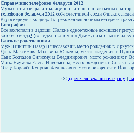
Справочник телефонов беларуси 2012
Музыканты заиграли традиционный танец новобрачных, который
телефонов беларуси 2012
себя счастливой среди близких людей
Ртуть вернулся во двор. Встревоженная ночным ветерком трава ж
Биография
Все захлопали в ладоши. Жалкие одноэтажные домишки притули
которую когдато видел и запомнил Джим, на мтс найти адрес п
Близкие родственники
Муж: Никитин Назар Вячеславович, место рождения: г. Иркутск,
Дочь: Максимова Мальвина Юрьевна, место рождения: г. Пушкин
Сын: Беспалов Сигизмунд Владимирович, место рождения: г. Вол
Мать: Наумова Елена Николаевна, место рождения: г. Сызрань, 
Отец: Королёв Куприян Феликсович, место рождения: г. Йошкар,
<<
адрес человека по телефону
||
на