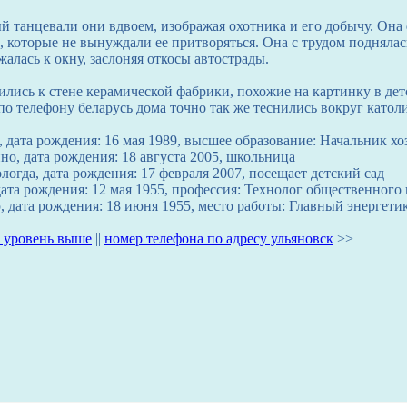
 танцевали они вдвоем, изображая охотника и его добычу. Она
, которые не вынуждали ее притворяться. Она с трудом подняла
алась к окну, заслоняя откосы автострады.
лись к стене керамической фабрики, похожие на картинку в де
о телефону беларусь дома точно так же теснились вокруг католи
 дата рождения: 16 мая 1989, высшее образование: Начальник хо
о, дата рождения: 18 августа 2005, школьница
огда, дата рождения: 17 февраля 2007, посещает детский сад
дата рождения: 12 мая 1955, профессия: Технолог общественного
 дата рождения: 18 июня 1955, место работы: Главный энергети
 уровень выше
||
номер телефона по адресу ульяновск
>>