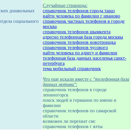
Случайные страницы:
тских дошкольных
справочник телефонов города тараз
найти человека по фамилии г иваново
 отдела социального
справочник частных телефонов в городе
москва
справочник телефонов шымкента
адресно телефонная база города москвы
справочник телефонов новотроицка
справочник телефонов чусового
найти человека по адресу и фамилии
телефонная база данных населенья санкт-
петербурга
тема мобильный справочник
Что еще искали вместе с
"телефонная база
данных мотива"
:
справочник телефонов в городе
лениногорск
поиск людей в германии по имени и
фамилии
справочник телефонов по самарской
области
возможен ли перехват смс
справочник телефонов г ялты