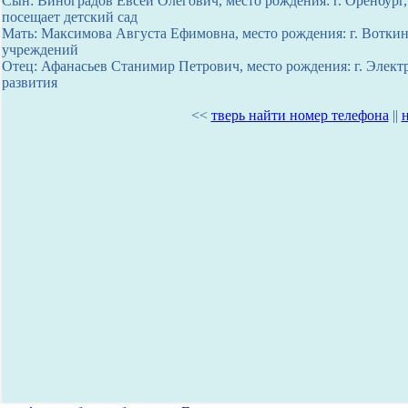
Сын: Виноградов Евсей Олегович, место рождения: г. Оренбург, 
посещает детский сад
Мать: Максимова Августа Ефимовна, место рождения: г. Воткин
учреждений
Отец: Афанасьев Станимир Петрович, место рождения: г. Электр
развития
<<
тверь найти номер телефона
||