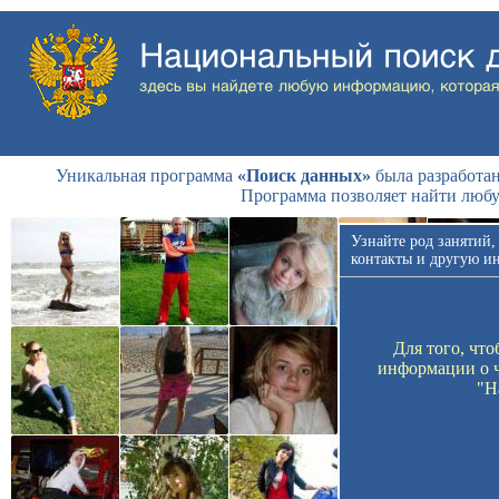
Уникальная программа
«Поиск данных»
была разработан
Программа позволяет найти люб
Узнайте род занятий,
контакты и другую и
Для того, чт
информации о ч
"Н