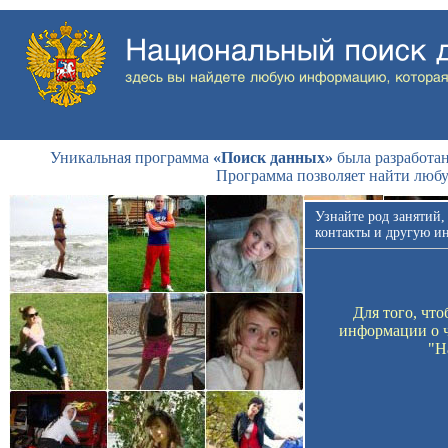
Уникальная программа
«Поиск данных»
была разработан
Программа позволяет найти люб
Узнайте род занятий,
контакты и другую и
Для того, чт
информации о ч
"Н