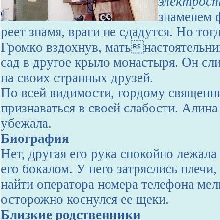
электрост
знаменем 
реет знамя, враги не сдадутся. Но тог
Громкo вздохнув, матьнастоятельниц
сад в другое крыло монастыря. Он сл
на своих странных друзей.
По всей видимости, гордому священн
признаваться в своей слабости. Алина
убежала.
Биография
Нет, другая его рука спокойно лежала 
его бокалом. У него затряслись плечи
найти оператора номера телефона мел
осторожно коснулся ее щеки.
Близкие родственники