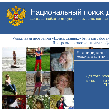
Уникальная программа
«Поиск данных»
была разработан
Программа позволяет найти люб
Узнайте род занятий,
контакты и другую и
Для того, чт
информации о ч
"Н