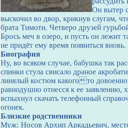
рассудить 
Он вытер 
выскочил во двор, крикнув слугам, чт
брата Тимоти. Четверо друзей гурьбой
Брось меч в озеро, и пусть он лежит т
не придёт ему время появиться вновь.
Биография
Ну, во всяком случае, бабушка так ра
спинки стула свисало драное акробати
линялый костюм какогото довоенног
равнодушно отнесся к ее заявлению, хо
вспыхнул скачать телефонный справо
огонек.
Близкие родственники
Муж: Носов Архип Аркадьевич, место