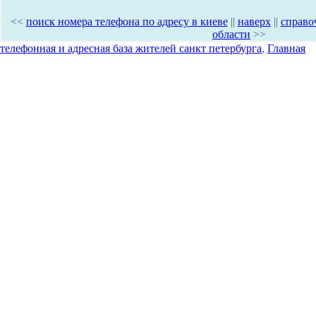
<<
поиск номера телефона по адресу в киеве
||
наверх
||
справо
области
>>
телефонная и адресная база жителей санкт петербурга
,
Главная