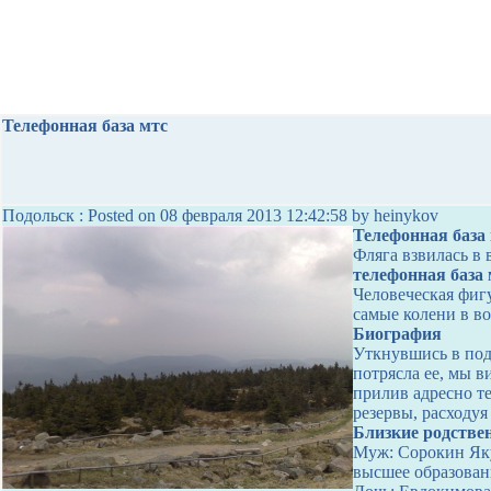
Телефонная база мтс
Подольск : Posted on 08 февраля 2013 12:42:58 by heinykov
Телефонная база
Фляга взвилась в
телефонная база 
Человеческая фиг
самые колени в в
Биография
Уткнувшись в поду
потрясла ее, мы 
прилив адресно те
резервы, расходу
Близкие родстве
Муж: Сорокин Якуб
высшее образован