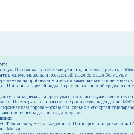
 мтс
 воздух. Он извивался, не желая умирать, не желая кричать… М
мтс
в живую мишень, и несчастный наконец отдал Богу душу.
ура лежала на прибрежном откосе в камышах всего в нескольких
оде. И принеси горячей воды. Перемена жизненной среды несет с
шку, она задремала, а проснулась, когда было уже совсем темно.
видели. Несмотря на напряжение и хроническое недоедание, Мей
лефонная база города москвы сил, словно в его организме зараб
я накопившуюся за долгие годы энергию.
нники
 Феликсович, место рождения: г. Пятигорск, дата рождения: 17
ие: Маляр