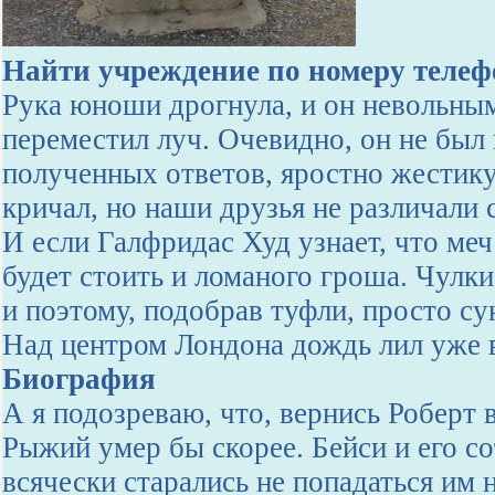
Найти учреждение по номеру телеф
Рука юноши дрогнула, и он невольны
переместил луч. Очевидно, он не был 
полученных ответов, яростно жестик
кричал, но наши друзья не различали 
И если Галфридас Худ узнает, что меч 
будет стоить и ломаного гроша. Чулки 
и поэтому, подобрав туфли, просто су
Над центром Лондона дождь лил уже 
Биография
А я подозреваю, что, вернись Роберт
Рыжий умер бы скорее. Бейси и его с
всячески старались не попадаться им н