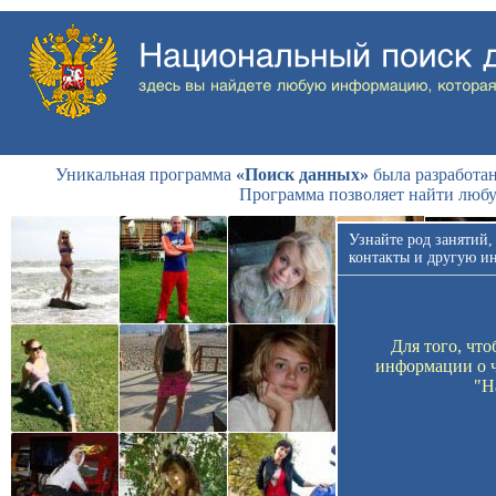
Уникальная программа
«Поиск данных»
была разработан
Программа позволяет найти люб
Узнайте род занятий,
контакты и другую и
Для того, чт
информации о ч
"Н