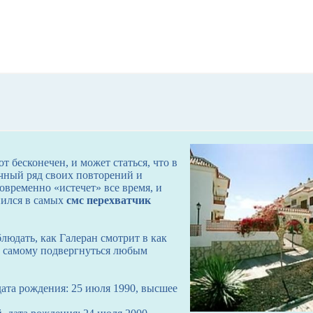
т бесконечен, и может статься, что в
чный ряд своих повторений и
овременно «истечет» все время, и
нился в самых
смс перехватчик
людать, как Галеран смотрит в как
м самому подвергнуться любым
дата рождения: 25 июля 1990, высшее