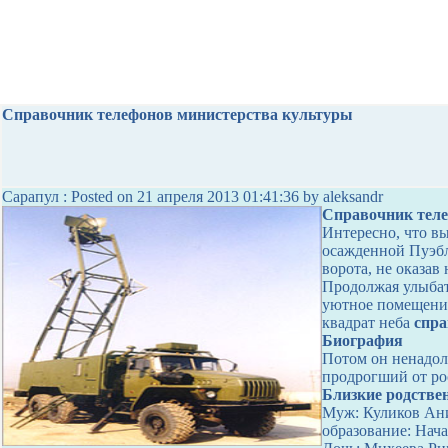
Справочник телефонов министерства культуры
Сарапул : Posted on 21 апреля 2013 01:41:36 by aleksandr
Справочник теле
Интересно, что вы
осажденной Пуэбл
ворота, не оказав
Продолжая улыбат
уютное помещение
квадрат неба
спра
Биография
Потом он ненадол
продрогший от ро
Близкие родстве
Муж: Куликов Аник
образование: Нач