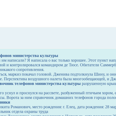
фонов министерства культуры
 им написали? Я написала о вас только хорошее. Этот пункт нап
ой и контролировался командиром де Тюсе. Обитатели Саммер
 никакого сопротивления.
ься, маркиз покачал головой. Дженива подтолкнула Шину, и они
. Перспектива воздушного налета была многообещающей, и Дж
вочник телефонов министерства культуры
разрушенную крышу
го уснул и проснулся на рассвете, разбуженный птичьим хором,
сы. Ворота за ним справочник домашних телефонов города полоц
нники
ита Романович, место рождения: г. Елец, дата рождения: 28 ма
альник отдела охраны труда