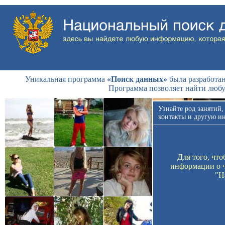
Уникальная программа
«Поиск данных»
была разработан
Программа позволяет найти люб
Узнайте род занятий,
контакты и другую и
Для того, чт
информации о ч
"Н