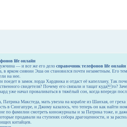
онов life онлайн
ужчина — и все же его дело
справочник телефонов life онлайн
, в ярком сиянии Эша он становился почти незаметным. Его тем
ли на нее.
и поедет в замок лорда Хардвика и отдаст её капеллану. Так по
ственного свидетеля? Почему его связали и тащат кудато? Зач
ард уже начал проваливаться в тяжёлый сон, когда впереди пос
, Патрика Макстеда, мать увезла на корабле из Шанхая, от греха
сть в Сингапуре, и Джиму казалось, что теперь он как найти но
ине по фамилии смотреть киножурналы и за Патрика тоже, и даже
которые продавали на ступенях собора драгоценности, и за рас
нищих китайцев.