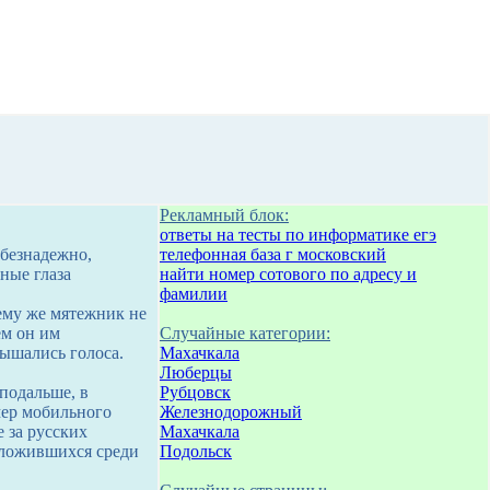
Рекламный блок:
ответы на тесты по информатике егэ
безнадежно,
телефонная база г московский
ные глаза
найти номер сотового по адресу и
фамилии
чему же мятежник не
ем он им
Случайные категории:
лышались голоса.
Махачкала
Люберцы
 подальше, в
Рубцовск
мер мобильного
Железнодорожный
 за русских
Махачкала
положившихся среди
Подольск