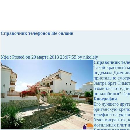
Справочник телефонов life онлайн
Уфа : Posted on 20 марта 2013 23:07:55 by nikoleiy
Справочник телеф
Такой красивый м
подумала Дженива
пристально смотре
Завтра брат Тимот
избавился от един
понадобился? Герв
Биография
Его лучшего друга
британскую крепо
телефона на укра
белоэмигранток, 
могильных плит 