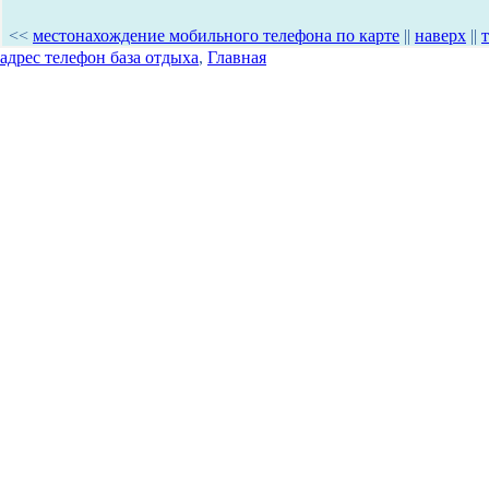
<<
местонахождение мобильного телефона по карте
||
наверх
||
адрес телефон база отдыха
,
Главная