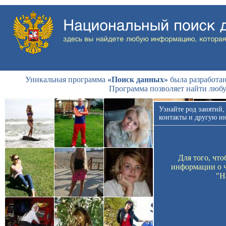
Уникальная программа
«Поиск данных»
была разработан
Программа позволяет найти люб
Узнайте род занятий,
контакты и другую и
Для того, чт
информации о ч
"Н