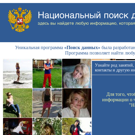
Уникальная программа
«Поиск данных»
была разработан
Программа позволяет найти люб
Узнайте род занятий,
контакты и другую и
Для того, чт
информации о ч
"Н