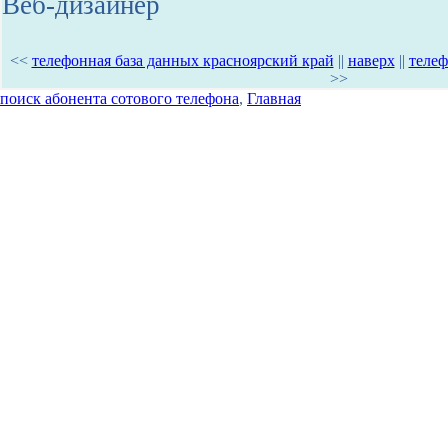
Веб-дизайнер
<<
телефонная база данных красноярский край
||
наверх
||
телеф
>>
поиск абонента сотового телефона
,
Главная