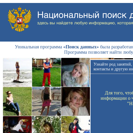
Уникальная программа
«Поиск данных»
была разработан
Программа позволяет найти люб
Узнайте род занятий,
контакты и другую и
Для того, чт
информации о ч
"Н