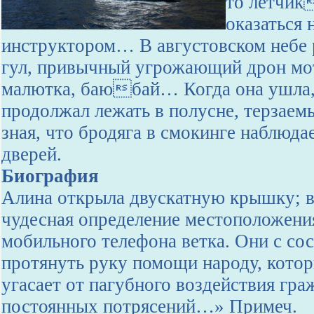
то летчик
оказаться
инструктором… В августовском небе 
гул, привычный угрожающий дрон мо
малютка, баюбай… Когда она ушла
продолжал лежать в полусне, терзаем
зная, что бродяга в смокинге наблюда
дверей.
Биография
Алина открыла двускатную крышку; в
чудесная определение местоположени
мобильного телефона ветка. Они с с
протянуть руку помощи народу, кото
угасает от пагубного воздействия гра
постоянных потрясений…» Примеч.