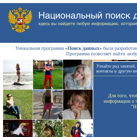
Уникальная программа
«Поиск данных»
была разработан
Программа позволяет найти люб
Узнайте род занятий,
контакты и другую и
Для того, чт
информации о ч
"Н