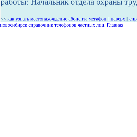
работы: Начальник отдела охраны тру
<<
как узнать местонахождение абонента мегафон
||
наверх
||
спр
новосибирск справочник телефонов частных лиц
,
Главная