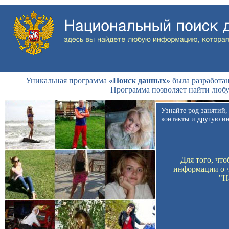
Уникальная программа
«Поиск данных»
была разработан
Программа позволяет найти люб
Узнайте род занятий,
контакты и другую и
Для того, чт
информации о ч
"Н