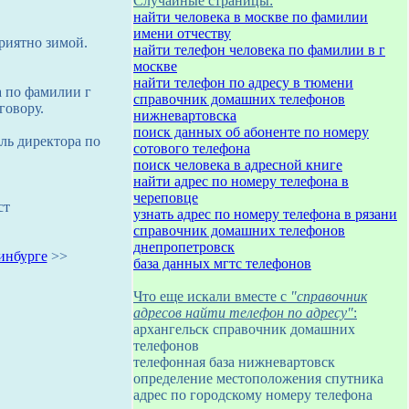
Случайные страницы:
найти человека в москве по фамилии
имени отчеству
приятно зимой.
найти телефон человека по фамилии в г
москве
найти телефон по адресу в тюмени
а по фамилии г
справочник домашних телефонов
говору.
нижневартовска
поиск данных об абоненте по номеру
ль директора по
сотового телефона
поиск человека в адресной книге
найти адрес по номеру телефона в
череповце
ст
узнать адрес по номеру телефона в рязани
справочник домашних телефонов
днепропетровск
инбурге
>>
база данных мгтс телефонов
Что еще искали вместе с
"справочник
адресов найти телефон по адресу"
:
архангельск справочник домашних
телефонов
телефонная база нижневартовск
определение местоположения спутника
адрес по городскому номеру телефона