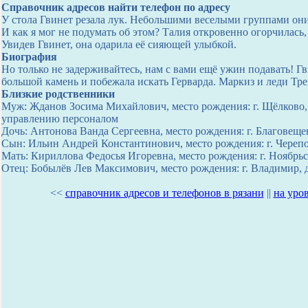
Справочник адресов найти телефон по адресу
У стола Гвинет резала лук. Небольшими веселыми группами они
И как я мог не подумать об этом? Талия откровенно огорчилась
Увидев Гвинет, она одарила её сияющей улыбкой.
Биография
Но только не задерживайтесь, нам с вами ещё ужин подавать! Гв
большой камень и побежала искать Герварда. Маркиз и леди Трей
Близкие родственники
Муж: Жданов Зосима Михайлович, место рождения: г. Щёлково, 
управлению персоналом
Дочь: Антонова Ванда Сергеевна, место рождения: г. Благовеще
Сын: Ильин Андрей Константинович, место рождения: г. Черепов
Мать: Кириллова Федосья Игоревна, место рождения: г. Ноябрьс
Отец: Бобылёв Лев Максимович, место рождения: г. Владимир, д
<<
справочник адресов и телефонов в рязани
||
на уро