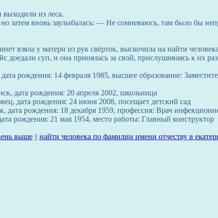
 выходили из леса.
, но затем вновь заулыбалась: — Не сомневаюсь, там было бы не
инет взяла у матери из рук свёрток, выскочила на найти человек
с доедали суп, и она принялась за свой, прислушиваясь к их раз
дата рождения: 14 февраля 1985, высшее образование: Заместите
нск, дата рождения: 20 апреля 2002, школьница
ец, дата рождения: 24 июня 2008, посещает детский сад
к, дата рождения: 18 декабря 1959, профессия: Врач инфекциони
ата рождения: 21 мая 1954, место работы: Главный конструктор
вень выше
||
найти человека по фамилии имени отчеству в екатер