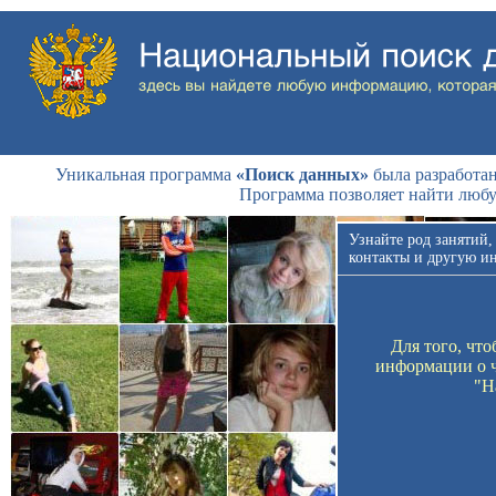
Уникальная программа
«Поиск данных»
была разработан
Программа позволяет найти люб
Узнайте род занятий,
контакты и другую и
Для того, чт
информации о ч
"Н