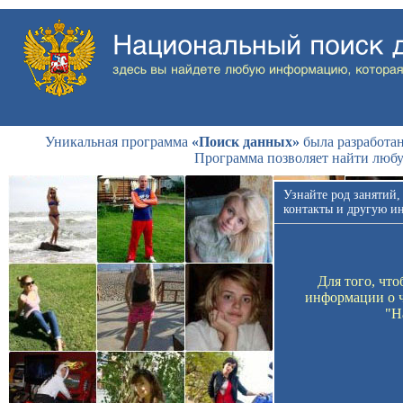
Уникальная программа
«Поиск данных»
была разработан
Программа позволяет найти люб
Узнайте род занятий,
контакты и другую и
Для того, чт
информации о ч
"Н