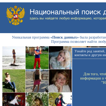
Уникальная программа
«Поиск данных»
была разработан
Программа позволяет найти люб
Узнайте род занятий,
контакты и другую и
Для того, чт
информации о ч
"Н