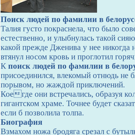
Поиск людей по фамилии в белору
Талия густо покраснела, что было со
естественно, и улыбнулась такой сия
какой прежде Дженива у нее никогда 
втянул носом кровь и проглотил горя
К
поиск людей по фамилии в белор
присоединился, влекомый отнюдь не 
порывом, но жаждой приключений.
Коегде они встречались, образуя кол
гигантском храме. Точнее будет сказ
если б позволила толпа.
Биография
Взмахом ножа бродяга срезал с бутыл