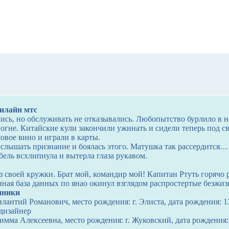
билайн мтс
ись, но обслуживать не отказывались. Любопытство бурлило в н
огне. Китайские кули закончили ужинать и сидели теперь под 
овое вино и играли в карты.
услышать признание и боялась этого. Матушка так рассердится
ель всхлипнула и вытерла глаза рукавом.
з своей кружки. Брат мой, командир мой! Капитан Ртуть горячо 
нная база данных по янао окинул взглядом распростертые безжиз
нники
антий Романович, место рождения: г. Элиста, дата рождения: 1
-дизайнер
имма Алексеевна, место рождения: г. Жуковский, дата рождения: