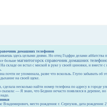
правочник домашних телефонов
иваешь здесь целыми днями. Но отец Годфри делами аббатства 
магнитогорск справочник домашних телефон
все больше
 На складе он встал с миской в руке у своей циновки, и вместе с 
.
на почти не упоминала, разве что вскользь. Глупо забывать об э
 дыхание на своей щеке.
, сделала несколько найти номер телефона по адресу в городе ул
о сказала: — Я знаю, что Бедвин нечасто появлялся в деревне, но
 надо.
нники
с Владимирович, место рождения: г. Серпухов, дата рождения: 