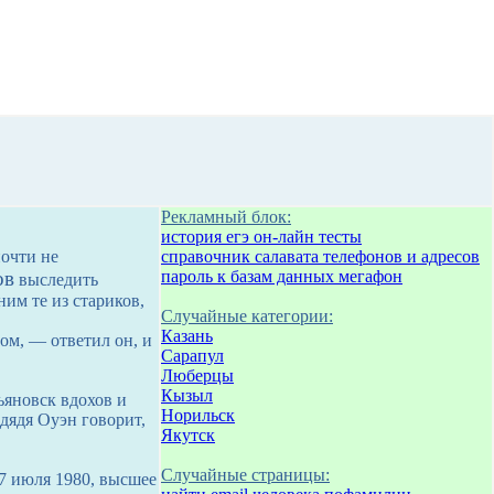
Рекламный блок:
история егэ он-лайн тесты
почти не
справочник салавата телефонов и адресов
ов
пароль к базам данных мегафон
выследить
ним те из стариков,
Случайные категории:
Казань
том, — ответил он, и
Сарапул
Люберцы
Кызыл
ьяновск вдохов и
Норильск
 дядя Оуэн говорит,
Якутск
Случайные страницы:
27 июля 1980, высшее