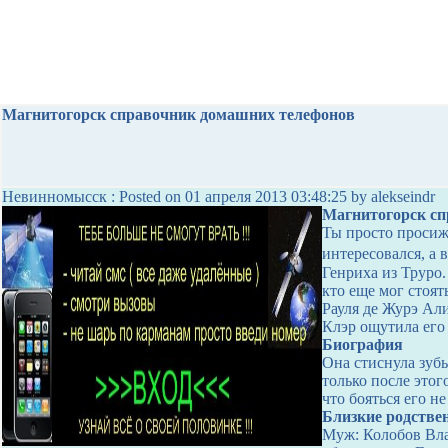
Магнитогорск справочник домашних телефонов
Невинномысск : Posted on 01 апреля 2013 03:48:25 by alekseindr
Магнитогорск с
Ты просто просиж
интересовался, а 
Генриха из Труро.
кто еще мог стоять
Рауля де Журэ Али
Клэр ощутила его
Биография
Она стиснула зубы
только после этог
что бояться его не
Близкие родстве
Муж: Колобов Вла