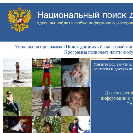
Уникальная программа
«Поиск данных»
была разработан
Программа позволяет найти люб
Узнайте род занятий,
контакты и другую и
Для того, чт
информации о ч
"Н