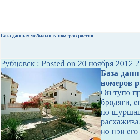
База данных мобильных номеров россии
Рубцовск : Posted on 20 ноября 2012 
База дан
номеров р
Он тупо п
бродяги, е
по шуршащ
расхаживал
но при его