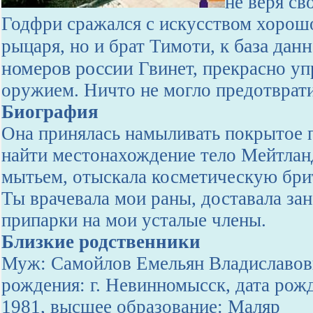
не веря св
Годфри сражался с искусством хорош
база дан
рыцаря, но и брат Тимоти, к
номеров россии
Гвинет, прекрасно уп
оружием. Ничто не могло предотврат
Биография
Она принялась намыливать покрытое 
найти местонахождение тело Мейтланд
мытьем, отыскала косметическую брит
Ты врачевала мои раны, доставала зан
припарки на мои усталые члены.
Близкие родственники
Муж: Самойлов Емельян Владиславов
рождения: г. Невинномысск, дата рожд
1981, высшее образование: Маляр