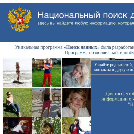
Уникальная программа
«Поиск данных»
была разработан
Программа позволяет найти люб
Узнайте род занятий,
контакты и другую и
Для того, чт
информации о ч
"Н