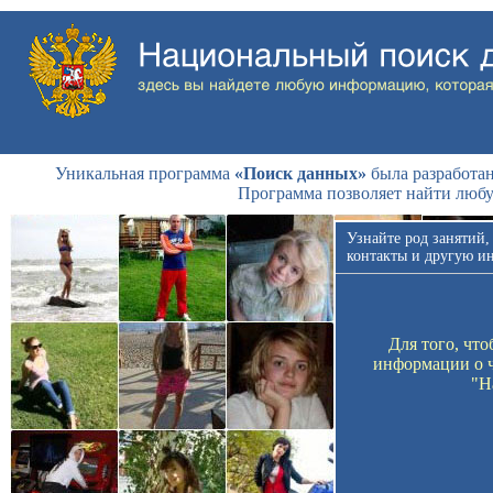
Уникальная программа
«Поиск данных»
была разработан
Программа позволяет найти люб
Узнайте род занятий,
контакты и другую и
Для того, чт
информации о ч
"Н