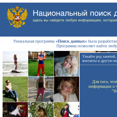
Уникальная программа
«Поиск данных»
была разработан
Программа позволяет найти люб
Узнайте род занятий,
контакты и другую и
Для того, чт
информации о ч
"Н