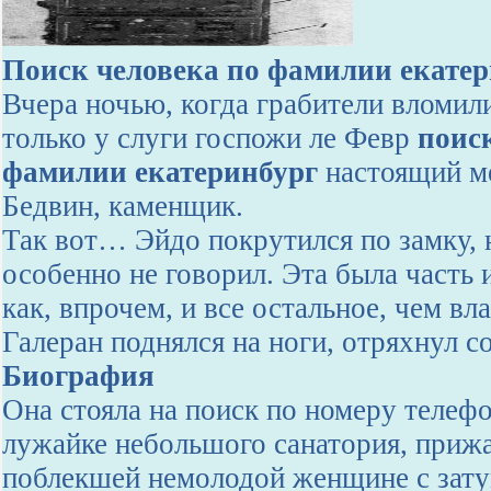
Поиск человека по фамилии екате
Вчера ночью, когда грабители вломили
только у слуги госпожи ле Февр
поис
фамилии екатеринбург
настоящий м
Бедвин, каменщик.
Так вот… Эйдо покрутился по замку, н
особенно не говорил. Эта была часть 
как, впрочем, и все остальное, чем вл
Галеран поднялся на ноги, отряхнул 
Биография
Она стояла на поиск по номеру телефо
лужайке небольшого санатория, приж
поблекшей немолодой женщине с зат