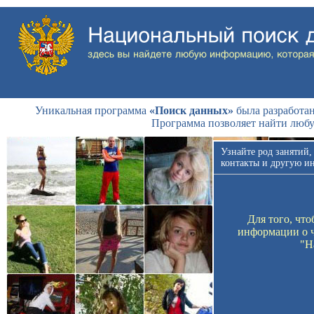
Уникальная программа
«Поиск данных»
была разработан
Программа позволяет найти люб
Узнайте род занятий,
контакты и другую и
Для того, чт
информации о ч
"Н