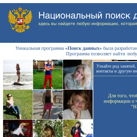
Уникальная программа
«Поиск данных»
была разработан
Программа позволяет найти люб
Узнайте род занятий,
контакты и другую и
Для того, чт
информации о ч
"Н