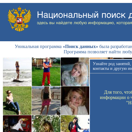
Уникальная программа
«Поиск данных»
была разработан
Программа позволяет найти люб
Узнайте род занятий,
контакты и другую и
Для того, чт
информации о ч
"Н