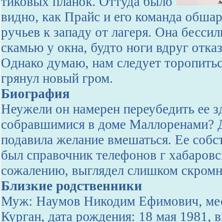
тиковых планок. Оттуда было
видно, как Прайс и его команда обша
ручьев к западу от лагеря. Она бесси
скамью у окна, будто ноги вдруг отка
Однако думаю, нам следует торопитьс
грянул новый гром.
Биография
Неужели он намерен переубедить ее з
собравшимися в доме Маллоренами? 
подавила желание вмешаться. Ее соб
был справочник телефонов г хабаровс
сожалению, выглядел слишком скромн
Близкие родственники
Муж: Наумов Никодим Ефимович, мес
Курган, дата рождения: 18 мая 1981, 