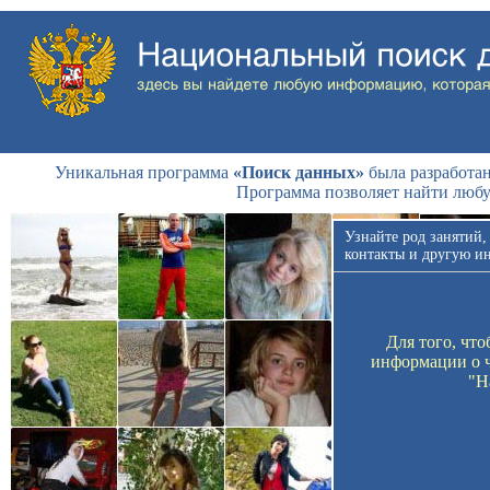
Уникальная программа
«Поиск данных»
была разработан
Программа позволяет найти люб
Узнайте род занятий,
контакты и другую и
Для того, чт
информации о ч
"Н