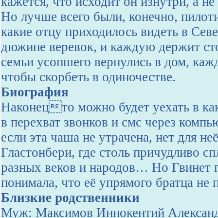
кажется, что исходит он изнутри, а не
Но лучше всего были, конечно, пилот
какие отцу приходилось видеть в Севе
дюжине веревок, и каждую держит ст
семьи усопшего вернулись в дом, каж
чтобы скорбеть в одиночестве.
Биография
Наконецто можно будет уехать в ка
в перехват звонков и смс через комп
если эта чаша не утрачена, нет для не
Гластонбери, где столь причудливо с
разных веков и народов… Но Гвинет 
понимала, что её упрямого братца не
Близкие родственники
Муж: Максимов Иннокентий Александ