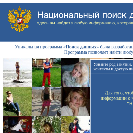
Уникальная программа
«Поиск данных»
была разработан
Программа позволяет найти люб
Узнайте род занятий,
контакты и другую и
Для того, чт
информации о ч
"Н