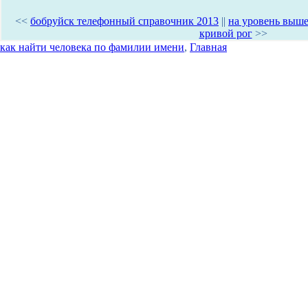
<<
бобруйск телефонный справочник 2013
||
на уровень выш
кривой рог
>>
как найти человека по фамилии имени
,
Главная